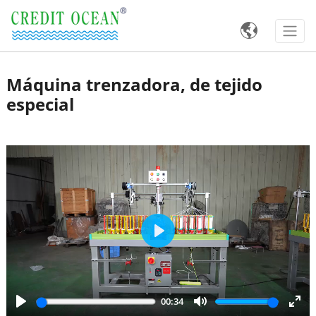

Máquina trenzadora, de tejido
especial
Play
00:34
Play
Mute
Ente