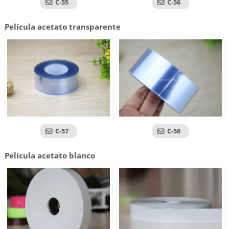
C-55
C-56
Película acetato transparente
C-57
C-58
Película acetato blanco