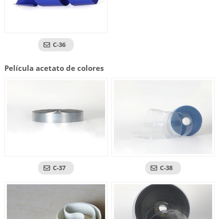
C-36
Película acetato de colores
C-37
C-38