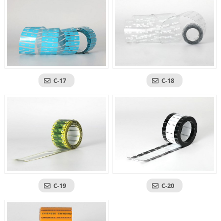
C-17
C-18
C-19
C-20