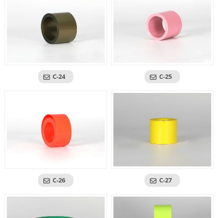
C-24
C-25
C-26
C-27