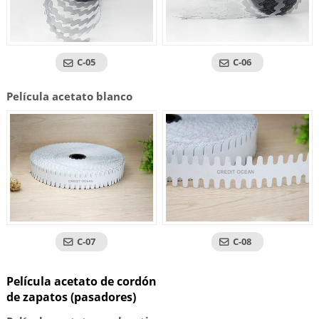
C-05
C-06
Película acetato blanco
C-07
C-08
Película acetato de cordón
de zapatos (pasadores)