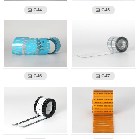
C-44
C-45
C-46
C-47