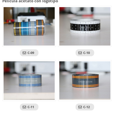
Película acetato con logotipo
C-09
C-10
C-11
C-12