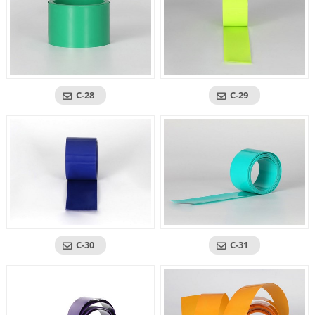
C-28
C-29
C-30
C-31