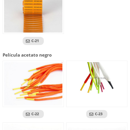
C-21
Película acetato negro
C-22
C-23