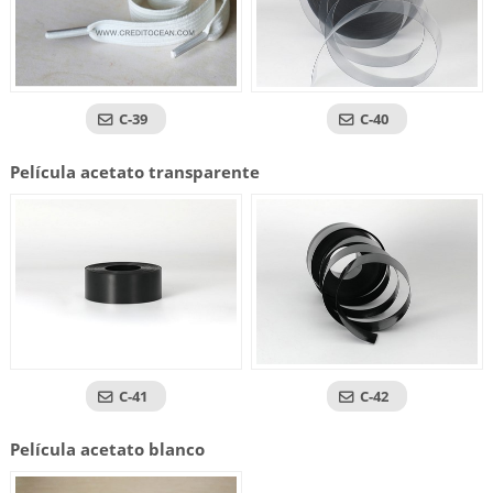
C-39
C-40
Película acetato transparente
C-41
C-42
Película acetato blanco