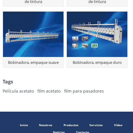
de tintura
de tintura
Bobinadora, empaque suave
Bobinadora, empaque duro
Tags
Película acetato
film acetato
film para pasadores
Inicio
Nosotros
Productos
Servicios
Vídeo
Noticias
Contacto