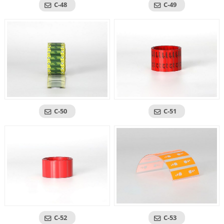
C-48
C-49
C-50
C-51
C-52
C-53