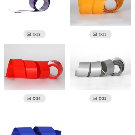
C-32
C-33
C-34
C-35