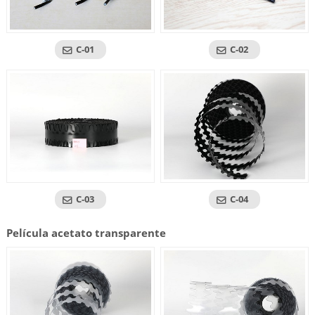
C-01
C-02
C-03
C-04
Película acetato transparente