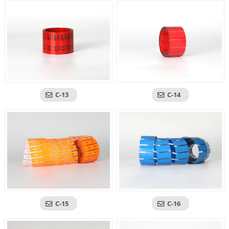
C-13
C-14
C-15
C-16