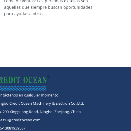
Lema de ventas: Las personas exitosas son
aquellas que siempre buscan oportunidades
para ayudar a otros.
ntáctenos en cualquier momento
ngbo Credit Ocean Machinery & Electron Co.,Ltd.
. 299 Xingguang Road, Ningbo, Zhejiang, China
les12@creditocean.com
6-13081939567