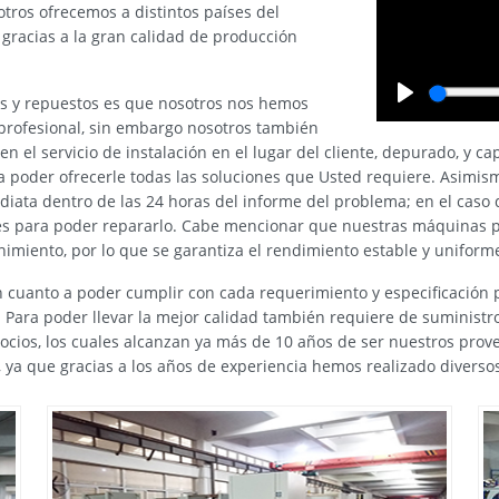
tros ofrecemos a distintos países del
 gracias a la gran calidad de producción
ios y repuestos es que nosotros nos hemos
Play
profesional, sin embargo nosotros también
yen el servicio de instalación en el lugar del cliente, depurado, y
ara poder ofrecerle todas las soluciones que Usted requiere. Asimi
iata dentro de las 24 horas del informe del problema; en el caso
les para poder repararlo. Cabe mencionar que nuestras máquinas p
miento, por lo que se garantiza el rendimiento estable y uniform
uanto a poder cumplir con cada requerimiento y especificación por
 Para poder llevar la mejor calidad también requiere de suministr
ocios, los cuales alcanzan ya más de 10 años de ser nuestros pro
ya que gracias a los años de experiencia hemos realizado diversos