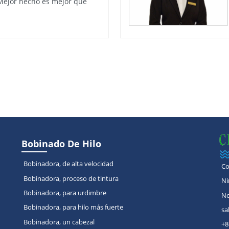
Mejor hecho es mejor que
Bobinado De Hilo
Bobinadora, de alta velocidad
Co
Bobinadora, proceso de tintura
Ni
Bobinadora, para urdimbre
No
Bobinadora, para hilo más fuerte
sa
Bobinadora, un cabezal
+8