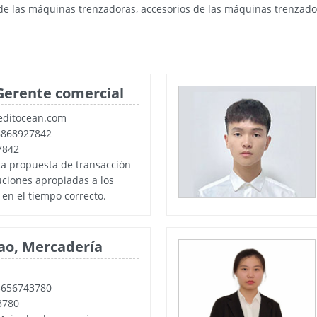
 de las máquinas trenzadoras, accesorios de las máquinas trenza
Gerente comercial
editocean.com
8868927842
7842
La propuesta de transacción
luciones apropiadas a los
 en el tiempo correcto.
iao, Mercadería
3656743780
3780