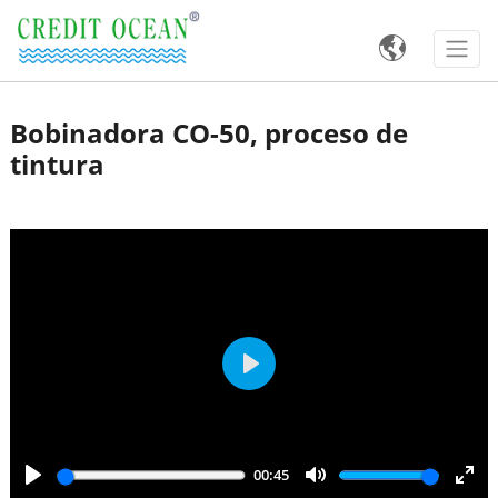

Bobinadora CO-50, proceso de
tintura
Play
00:45
Play
Mute
Ente