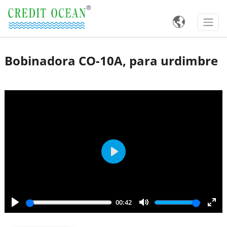

Bobinadora CO-10A, para urdimbre
Play
00:42
Play
Mute
Ente
full