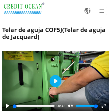

Telar de aguja COF5J(Telar de aguja
de Jacquard)
Play
00:39
Play
Mute
Ente