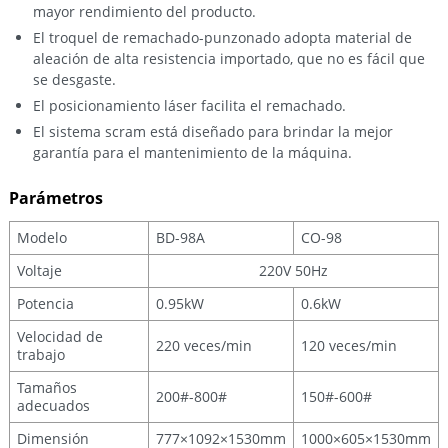
mayor rendimiento del producto.
El troquel de remachado-punzonado adopta material de
aleación de alta resistencia importado, que no es fácil que
se desgaste.
El posicionamiento láser facilita el remachado.
El sistema scram está diseñado para brindar la mejor
garantía para el mantenimiento de la máquina.
Parámetros
Modelo
BD-98A
CO-98
Voltaje
220V 50Hz
Potencia
0.95kW
0.6kW
Velocidad de
220 veces/min
120 veces/min
trabajo
Tamaños
200#-800#
150#-600#
adecuados
Dimensión
777×1092×1530mm
1000×605×1530mm