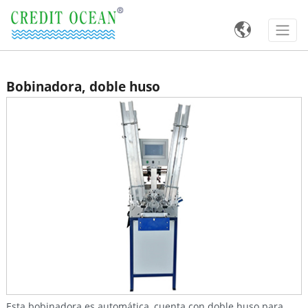

Bobinadora, doble huso
Esta bobinadora es automática, cuenta con doble huso para