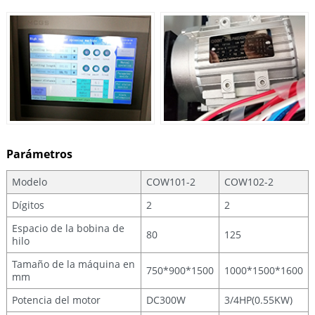
Parámetros
Modelo
COW101-2
COW102-2
Dígitos
2
2
Espacio de la bobina de
80
125
hilo
Tamaño de la máquina en
750*900*1500
1000*1500*1600
mm
Potencia del motor
DC300W
3/4HP(0.55KW)