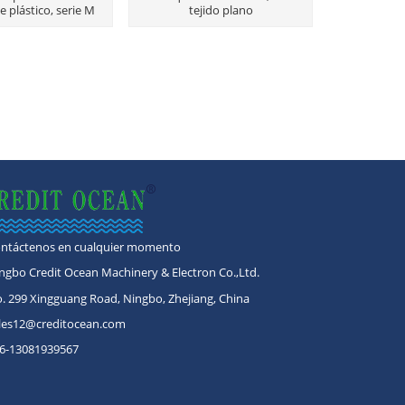
 plástico, serie M
tejido plano
ntáctenos en cualquier momento
ngbo Credit Ocean Machinery & Electron Co.,Ltd.
. 299 Xingguang Road, Ningbo, Zhejiang, China
les12@creditocean.com
6-13081939567