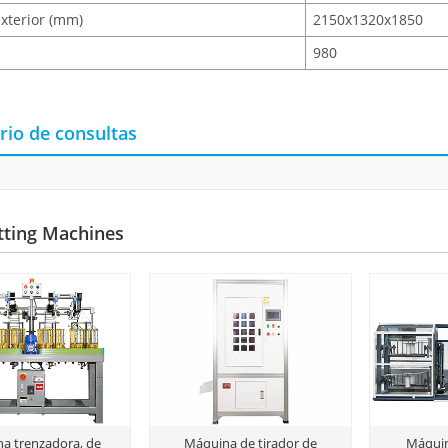
xterior (mm)
2150x1320x1850
980
rio de consultas
tting Machines
a trenzadora, de
Máquina de tirador de
Máquin