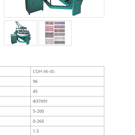
COH-96-45
96
45
Φ37X91
5-200
0-260
1.5