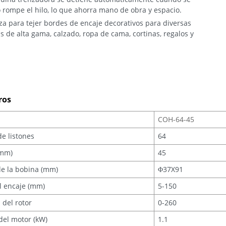
 rompe el hilo, lo que ahorra mano de obra y espacio.
iza para tejer bordes de encaje decorativos para diversas
 de alta gama, calzado, ropa de cama, cortinas, regalos y
ros
COH-64-45
e listones
64
(mm)
45
e la bobina (mm)
Φ37X91
l encaje (mm)
5-150
 del rotor
0-260
del motor (kW)
1.1