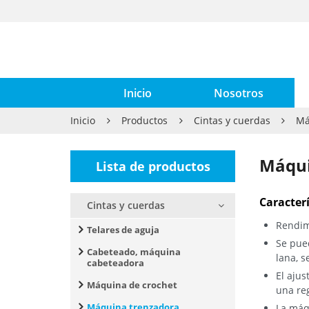
Inicio
Nosotros
Inicio
Productos
Cintas y cuerdas
Má
Máqui
Lista de productos
Caracterí
Cintas y cuerdas
Rendimi
Telares de aguja
Se pued
Cabeteado, máquina
lana, s
cabeteadora
El ajus
Máquina de crochet
una reg
Máquina trenzadora
La máq