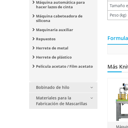
Máquina automática para
Tamaño e
hacer lazos de cinta
Peso (kg)
Máquina cabeteadora de
silicona
Maquinaria auxiliar
Formula
Repuestos
Herrete de metal
Herrete de plástico
Más Kni
Película acetato / Film acetato
Bobinado de hilo
Materiales para la
Fabricación de Mascarillas
Máquin