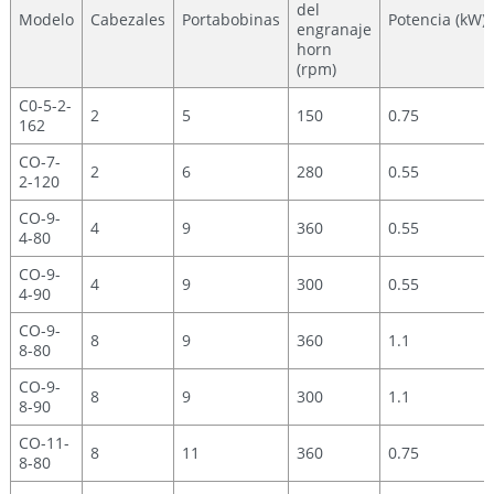
del
Modelo
Cabezales
Portabobinas
Potencia (kW)
engranaje
horn
(rpm)
C0-5-2-
2
5
150
0.75
162
CO-7-
2
6
280
0.55
2-120
CO-9-
4
9
360
0.55
4-80
CO-9-
4
9
300
0.55
4-90
CO-9-
8
9
360
1.1
8-80
CO-9-
8
9
300
1.1
8-90
CO-11-
8
11
360
0.75
8-80