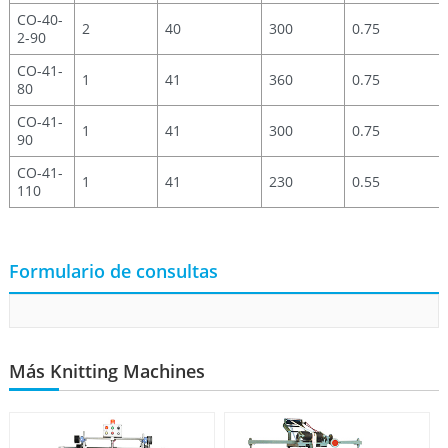
CO-40-
2
40
300
0.75
2-90
CO-41-
1
41
360
0.75
80
CO-41-
1
41
300
0.75
90
CO-41-
1
41
230
0.55
110
Formulario de consultas
Más Knitting Machines