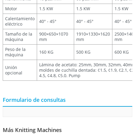
Motor
1.5 KW
1.5 KW
1.5 KW
Calentamiento
40° - 45°
40° - 45°
40° - 45°
eléctrico
Tamaño de la
900×650×1070
1910×1330×1620
2500×140
máquina
mm
mm
mm
Peso de la
160 KG
500 KG
600 KG
máquina
Lámina de acetato: 25mm, 30mm, 32mm, 40
Unión
moldes de cuchilla dentada: ¢1.5, ¢1.9, ¢2.1, ¢2.3,
opcional
4.5, ¢4.8, ¢5.0. Pump
Formulario de consultas
Más Knitting Machines