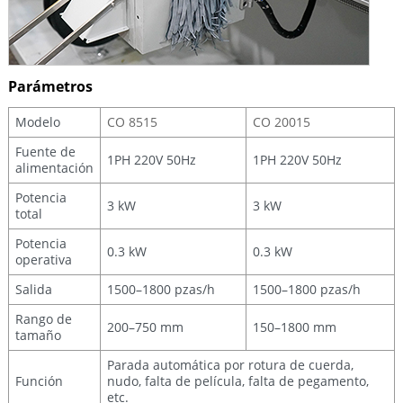
Parámetros
Modelo
CO 8515
CO 20015
Fuente de
1PH 220V 50Hz
1PH 220V 50Hz
alimentación
Potencia
3 kW
3 kW
total
Potencia
0.3 kW
0.3 kW
operativa
Salida
1500–1800 pzas/h
1500–1800 pzas/h
Rango de
200–750 mm
150–1800 mm
tamaño
Parada automática por rotura de cuerda,
Función
nudo, falta de película, falta de pegamento,
etc.