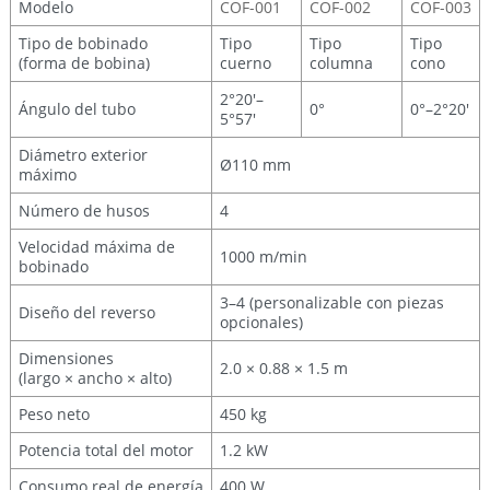
Modelo
COF-001
COF-002
COF-003
Tipo de bobinado
Tipo
Tipo
Tipo
(forma de bobina)
cuerno
columna
cono
2°20′–
Ángulo del tubo
0°
0°–2°20′
5°57′
Diámetro exterior
Ø110 mm
máximo
Número de husos
4
Velocidad máxima de
1000 m/min
bobinado
3–4 (personalizable con piezas
Diseño del reverso
opcionales)
Dimensiones
2.0 × 0.88 × 1.5 m
(largo × ancho × alto)
Peso neto
450 kg
Potencia total del motor
1.2 kW
Consumo real de energía
400 W