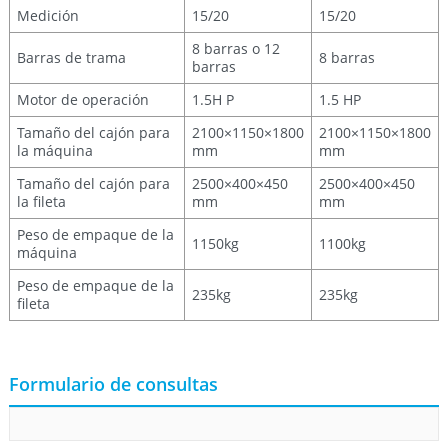
Medición
15/20
15/20
8 barras o 12
Barras de trama
8 barras
barras
Motor de operación
1.5H P
1.5 HP
Tamaño del cajón para
2100×1150×1800
2100×1150×1800
la máquina
mm
mm
Tamaño del cajón para
2500×400×450
2500×400×450
la fileta
mm
mm
Peso de empaque de la
1150kg
1100kg
máquina
Peso de empaque de la
235kg
235kg
fileta
Formulario de consultas