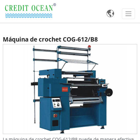

Máquina de crochet COG-612/B8
La máquina de crochet COG-612/B8 puede de manera efectiva