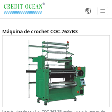

Máquina de crochet COC-762/B3
La máquina de crochet COC-762/B3 podemos decir que es de